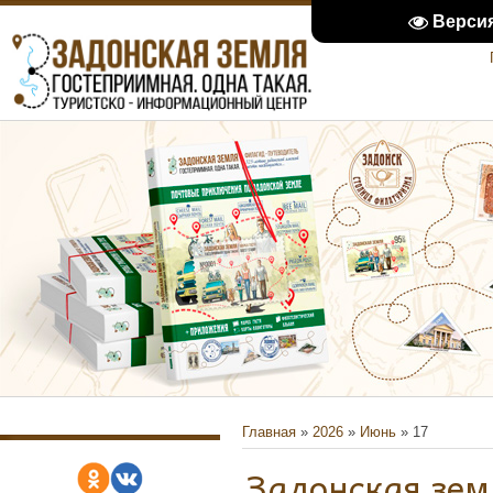
Верси
Главная
»
2026
»
Июнь
»
17
Задонская зем