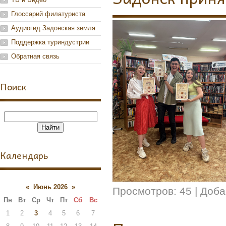
Глоссарий филатуриста
Аудиогид Задонская земля
Поддержка туриндустрии
Обратная связь
Поиск
Календарь
«
Июнь 2026
»
Просмотров:
45
|
Доба
Пн
Вт
Ср
Чт
Пт
Сб
Вс
1
2
3
4
5
6
7