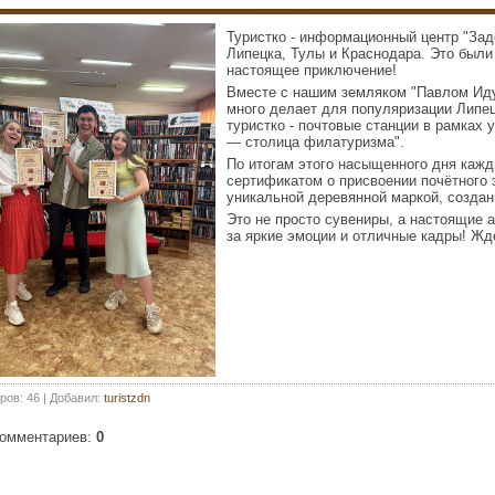
Туристко - информационный центр "Зад
Липецка, Тулы и Краснодара. Это были
настоящее приключение!
Вместе с нашим земляком "Павлом Иду
много делает для популяризации Липец
туристко - почтовые станции в рамках
— столица филатуризма".
По итогам этого насыщенного дня каж
сертификатом о присвоении почётного 
уникальной деревянной маркой, создан
Это не просто сувениры, а настоящие
за яркие эмоции и отличные кадры! Ждё
ров
:
46
|
Добавил
:
turistzdn
комментариев
:
0