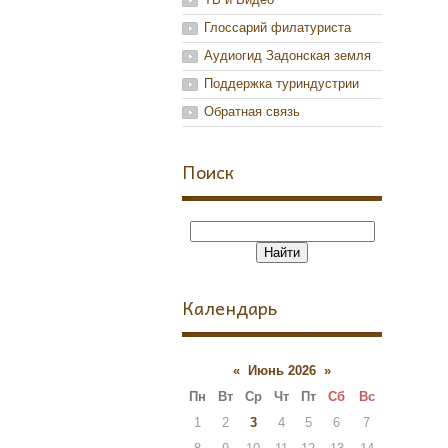
Глоссарий филатуриста
Аудиогид Задонская земля
Поддержка туриндустрии
Обратная связь
Поиск
Календарь
«
Июнь 2026
»
Пн
Вт
Ср
Чт
Пт
Сб
Вс
1
2
3
4
5
6
7