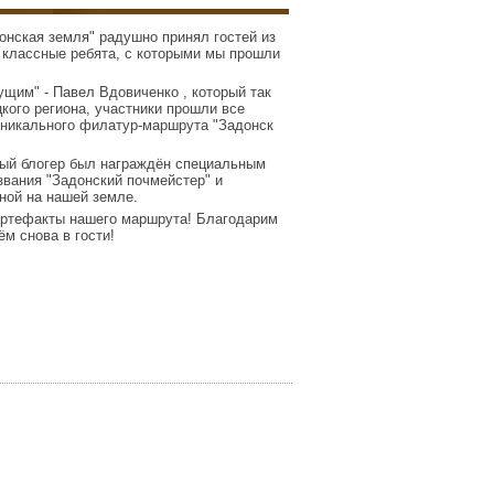
онская земля" радушно принял гостей из
 классные ребята, с которыми мы прошли
щим" - Павел Вдовиченко , который так
кого региона, участники прошли все
 уникального филатур-маршрута "Задонск
дый блогер был награждён специальным
звания "Задонский почмейстер" и
ной на нашей земле.
 артефакты нашего маршрута! Благодарим
м снова в гости!