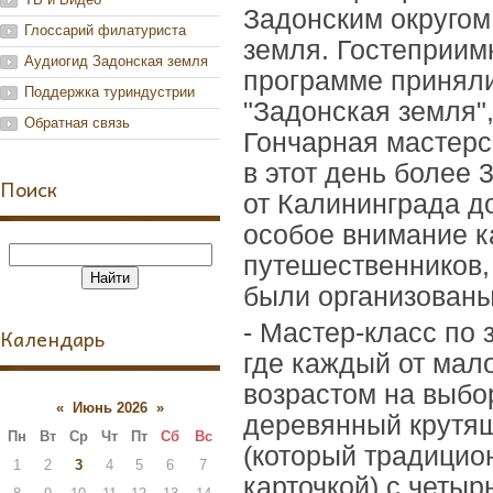
Задонским округом
Глоссарий филатуриста
земля. Гостеприим
Аудиогид Задонская земля
программе приняли
Поддержка туриндустрии
"Задонская земля"
Обратная связь
Гончарная мастерс
в этот день более 
Поиск
от Калининграда д
особое внимание ка
путешественников, 
были организованы
- Мастер-класс по 
Календарь
где каждый от мал
возрастом на выбо
«
Июнь 2026
»
деревянный крутящ
Пн
Вт
Ср
Чт
Пт
Сб
Вс
(который традицио
1
2
3
4
5
6
7
карточкой) с четы