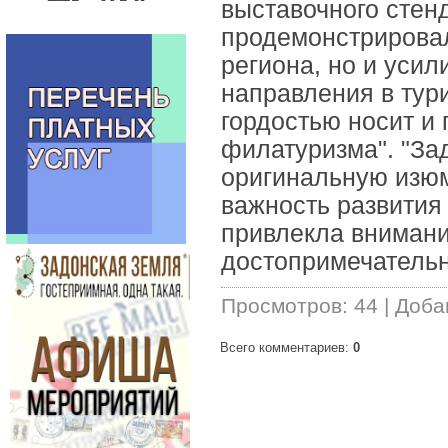
выставочного стен
продемонстрировал
региона, но и уси
направления в тур
гордостью носит и 
филатуризма". "За
оригинальную изюм
важность развития 
привлекла внимани
достопримечательн
Просмотров
:
44
|
Доба
Всего комментариев
:
0