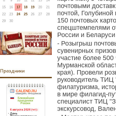
8
9
10
11
12
13
14
почтовыми доставк
15
16
17
18
19
20
21
почтой, Голубиной 
22
23
24
25
26
27
28
150 почтовых карт
29
30
спецштемпелями от
России и Беларуси
- Розыгрыш почтов
сувенирных призов
участие более 500 
Мурманской област
Праздники
края). Провели ро
руководитель ТИЦ 
филатуризма, истор
в мире филагид-пу
специалист ТИЦ "З
экскурсовод, Вале