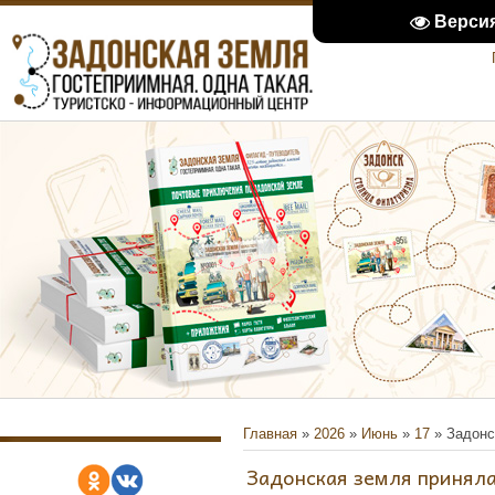
Верси
Главная
»
2026
»
Июнь
»
17
» Задонс
Задонская земля принял