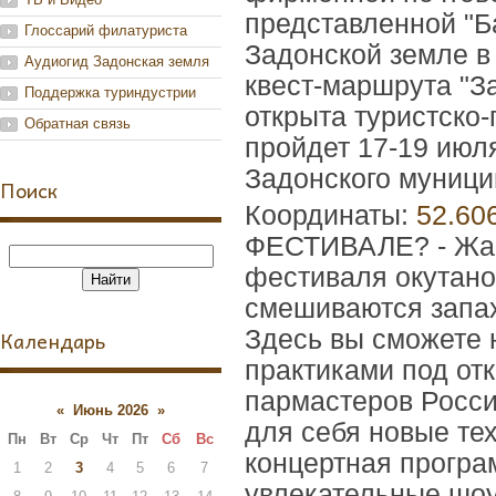
представленной "Б
Глоссарий филатуриста
Задонской земле в
Аудиогид Задонская земля
квест-маршрута "За
Поддержка туриндустрии
открыта туристско-
Обратная связь
пройдет 17-19 июл
Задонского муницип
Поиск
Координаты:
52.60
ФЕСТИВАЛЕ? - Жарк
фестиваля окутано
смешиваются запах
Календарь
Здесь вы сможете
практиками под от
пармастеров Росси
«
Июнь 2026
»
для себя новые те
Пн
Вт
Ср
Чт
Пт
Сб
Вс
концертная програ
1
2
3
4
5
6
7
увлекательные шоу