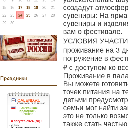
8
9
10
11
12
13
14
создадут атмосфер
15
16
17
18
19
20
21
сувениры: На ярма
22
23
24
25
26
27
28
сувениры и издели
29
30
вам о фестивале.
УСЛОВИЯ УЧАСТИЯ 
проживание на 3 дн
погружение в фест
₽ с доступом ко вс
Проживание в пала
Праздники
Вы можете готовит
точек питания на т
детьми предусмотр
семьи мог найти з
это не только возм
также стать часть