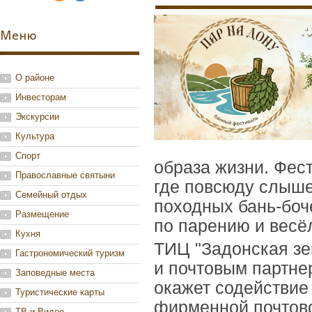
Меню
О районе
Инвесторам
Экскурсии
Культура
Спорт
образа жизни. Фес
Православные святыни
где повсюду слыше
Семейный отдых
походных бань-боч
Размещение
по парению и весё
Кухня
ТИЦ "Задонская з
Гастрономический туризм
и почтовым партне
Заповедные места
окажет содействие
Туристические карты
фирменной почтово
ТВ и Видео