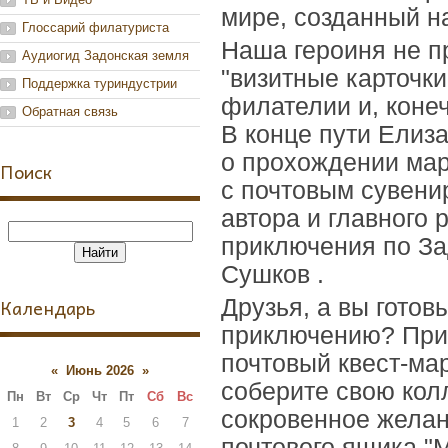
мире, созданный н
Глоссарий филатуриста
Наша героиня не п
Аудиогид Задонская земля
"визитные карточки
Поддержка туриндустрии
филателии и, коне
Обратная связь
В конце пути Елиз
о прохождении мар
Поиск
с почтовым сувени
автора и главного
приключения по З
Сушков .
Календарь
Друзья, а вы гото
приключению? Прие
почтовый квест-ма
«
Июнь 2026
»
соберите свою кол
Пн
Вт
Ср
Чт
Пт
Сб
Вс
сокровенное желан
1
2
3
4
5
6
7
почтового ящика "М