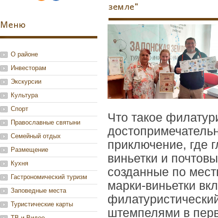
земле"
Меню
О районе
Инвесторам
Экскурсии
Культура
Спорт
Что такое филатур
Православные святыни
достопримечательн
Семейный отдых
приключение, где 
Размещение
виньетки и почтов
Кухня
созданные по мес
Гастрономический туризм
марки-виньетки вк
Заповедные места
филатуристический
Туристические карты
штемпелями в перв
ТВ и Видео