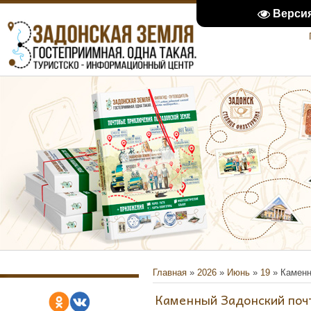
Верси
Главная
»
2026
»
Июнь
»
19
» Каменн
Каменный Задонский поч