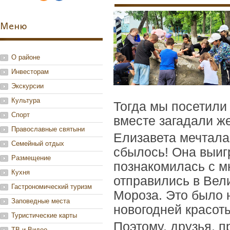
Меню
О районе
Инвесторам
Экскурсии
Культура
Тогда мы посетили
Спорт
вместе загадали ж
Православные святыни
Елизавета мечтала
Семейный отдых
сбылось! Она выиг
Размещение
познакомилась с м
Кухня
отправились в Вел
Гастрономический туризм
Мороза. Это было 
Заповедные места
новогодней красот
Туристические карты
Поэтому, друзья, 
ТВ и Видео