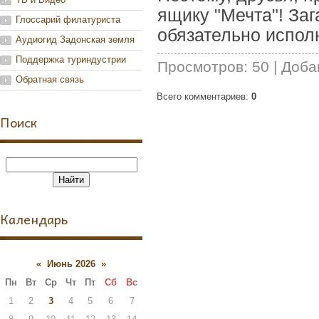
ящику "Мечта"! Заг
Глоссарий филатуриста
обязательно испол
Аудиогид Задонская земля
Поддержка туриндустрии
Просмотров
:
50
|
Доба
Обратная связь
Всего комментариев
:
0
Поиск
Календарь
«
Июнь 2026
»
Пн
Вт
Ср
Чт
Пт
Сб
Вс
1
2
3
4
5
6
7