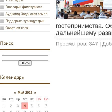
Глоссарий филатуриста
Аудиогид Задонская земля
Поддержка туриндустрии
гостеприимства. О
Обратная связь
дальнейшему раз
Поиск
Просмотров:
347
|
Доб
Календарь
«
Май 2023
»
Пн
Вт
Ср
Чт
Пт
Сб
Вс
1
2
3
4
5
6
7