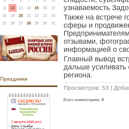
4
5
6
7
8
9
10
узнаваемость Задо
11
12
13
14
15
16
17
Также на встрече 
18
19
20
21
22
23
24
25
26
27
28
29
30
31
сферы и продвижен
Предпринимателям 
отзывами, фотогра
информацией о св
Главный вывод вст
дальше усиливать 
региона.
Праздники
Просмотров
:
53
|
Доба
Всего комментариев
:
0