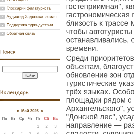
гостеприимная", к
Глоссарий филатуриста
гастрономическая 
Аудиогид Задонская земля
близость к трассе 
Поддержка туриндустрии
чтобы автотуристы
Обратная связь
останавливались, 
времени.
Поиск
Среди приоритетов
объектам, благоус
обновление зон от
туристические ука
Календарь
трёх языках. Особ
площадки рядом с 
Архангельского", 
«
Май 2026
»
"Донской лес", ус
Пн
Вт
Ср
Чт
Пт
Сб
Вс
направление — раз
1
2
3
сладости, сувенир