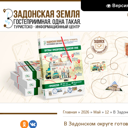
Верси
Главная
»
2026
»
Май
»
12
» В Задонс
В Задонском округе готов