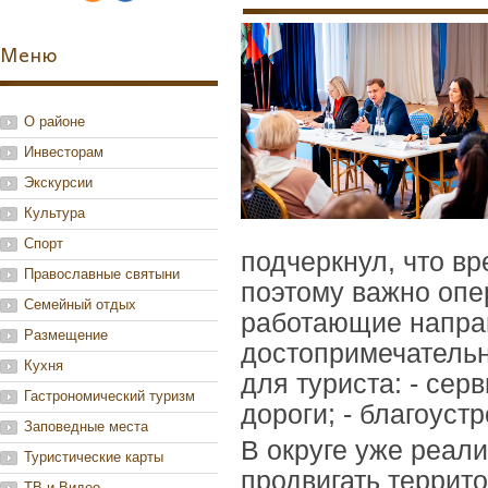
Меню
О районе
Инвесторам
Экскурсии
Культура
Спорт
подчеркнул, что вр
Православные святыни
поэтому важно опе
Семейный отдых
работающие направ
Размещение
достопримечательно
Кухня
для туриста: - серв
Гастрономический туризм
дороги; - благоустр
Заповедные места
В округе уже реал
Туристические карты
продвигать террит
ТВ и Видео