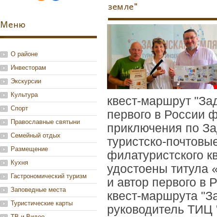
земле"
Меню
О районе
Инвесторам
Экскурсии
Культура
квест-маршрут "За
Спорт
первого в России 
Православные святыни
приключения по За
Семейный отдых
туристско-почтовы
Размещение
филатуристского к
Кухня
удостоены титула 
Гастрономический туризм
и автор первого в 
Заповедные места
квест-маршрута "З
Туристические карты
руководитель ТИЦ 
ТВ и Видео