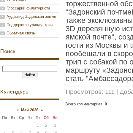
торжественной обс
Глоссарий филатуриста
"Задонский почтме
Аудиогид Задонская земля
также эксклюзивны
Поддержка туриндустрии
3D деревянную ист
Обратная связь
ямской почте", со
гости из Москвы и 
Поиск
пообещали в скор
трип с собакой по 
маршруту «Задонска
стать "Амбассадор
Календарь
Просмотров
:
111
|
Доб
Всего комментариев
:
0
«
Май 2026
»
Пн
Вт
Ср
Чт
Пт
Сб
Вс
1
2
3