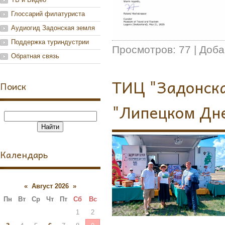
Глоссарий филатуриста
Аудиогид Задонская земля
Поддержка туриндустрии
Просмотров:
77
|
Доба
Обратная связь
ТИЦ "Задонска
Поиск
"Липецком Дне
Календарь
«
Август 2026
»
Пн
Вт
Ср
Чт
Пт
Сб
Вс
1
2