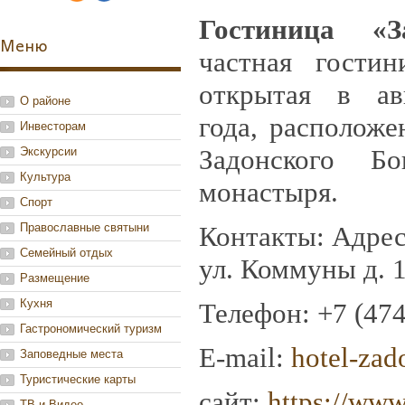
Гостиница «З
Меню
частная гостин
открытая в ав
О районе
года, расположе
Инвесторам
Задонского Бог
Экскурсии
Культура
монастыря.
Спорт
Православные святыни
Контакты: Адрес:
Семейный отдых
ул. Коммуны д. 
Размещение
Кухня
Телефон:
+7 (474
Гастрономический туризм
E-mail:
hotel-za
Заповедные места
Туристические карты
сайт:
https://www
ТВ и Видео