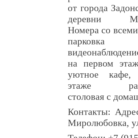
от города Задон
деревни Мир
Номера со всеми
парко
видеонаблюдени
на первом этаж
уютное кафе,
этаже расп
столовая с дома
Контакты: Адрес
Миролюбовка, ул
Телефон:
+7 (915