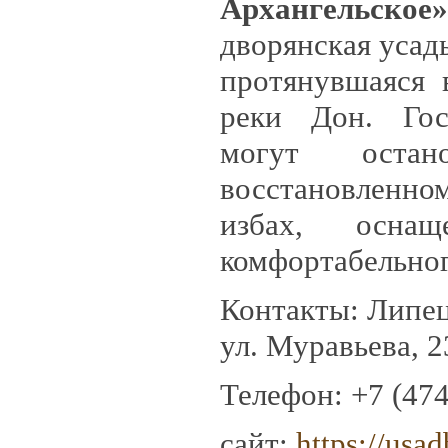
Архангельское»
дворянская усад
протянувшаяся 
реки Дон. Гос
могут остан
восстановленно
избах, осна
комфортабельног
Контакты: Липецк
ул. Муравьева, 2
Телефон:
+7 (474
сайт:
https://usa