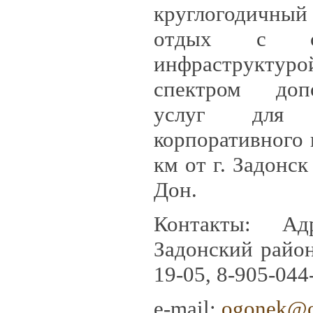
круглогодичный
отдых с со
инфраструктуро
спектром допо
услуг для с
корпоративного 
км от г. Задонск
Дон.
Контакты: Ад
Задонский район
19-05, 8-905-044
e-mail:
ogonek@ob